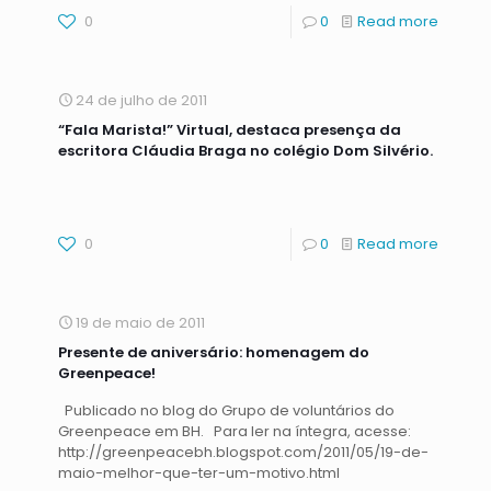
0
0
Read more
24 de julho de 2011
“Fala Marista!” Virtual, destaca presença da
escritora Cláudia Braga no colégio Dom Silvério.
0
0
Read more
19 de maio de 2011
Presente de aniversário: homenagem do
Greenpeace!
Publicado no blog do Grupo de voluntários do
Greenpeace em BH. Para ler na íntegra, acesse:
http://greenpeacebh.blogspot.com/2011/05/19-de-
maio-melhor-que-ter-um-motivo.html