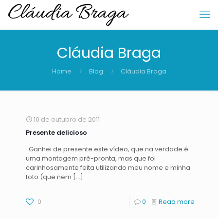
Cláudia Braga
Home
Blog
Cláudia Braga
10 de outubro de 2011
Presente delicioso
Ganhei de presente este vídeo, que na verdade é
uma montagem pré-pronta, mas que foi
carinhosamente feita utilizando meu nome e minha
foto (que nem
[…]
0
0
Read more