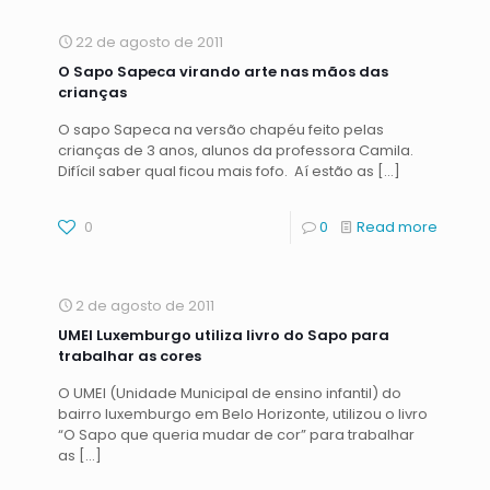
22 de agosto de 2011
O Sapo Sapeca virando arte nas mãos das
crianças
O sapo Sapeca na versão chapéu feito pelas
crianças de 3 anos, alunos da professora Camila.
Difícil saber qual ficou mais fofo. Aí estão as
[…]
0
0
Read more
2 de agosto de 2011
UMEI Luxemburgo utiliza livro do Sapo para
trabalhar as cores
O UMEI (Unidade Municipal de ensino infantil) do
bairro luxemburgo em Belo Horizonte, utilizou o livro
“O Sapo que queria mudar de cor” para trabalhar
as
[…]