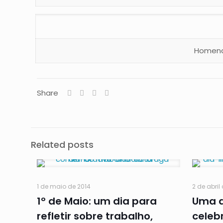
Homena
Share
Related posts
1 de maio de 2014
2 de abril
1º de Maio: um dia para
Uma d
refletir sobre trabalho,
celeb