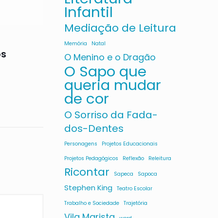
Infantil
Mediação de Leitura
Memória
Natal
os
O Menino e o Dragão
O Sapo que
queria mudar
de cor
O Sorriso da Fada-
dos-Dentes
Personagens
Projetos Educacionais
Projetos Pedagógicos
Reflexão
Releitura
Ricontar
Sapeca
Sapoca
Stephen King
Teatro Escolar
Trabalho e Sociedade
Trajetória
Vila Marista